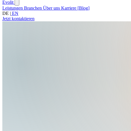
Evolit
Leistungen
Branchen
Über uns
Karriere
[
Blog
]
DE
|
EN
Jetzt kontaktieren