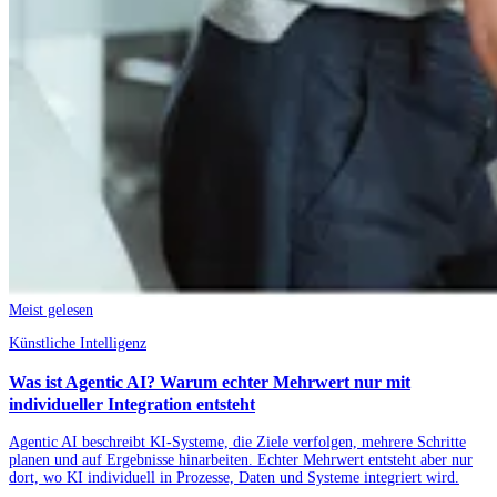
Meist gelesen
Künstliche Intelligenz
Was ist Agentic AI? Warum echter Mehrwert nur mit
individueller Integration entsteht
Agentic AI beschreibt KI-Systeme, die Ziele verfolgen, mehrere Schritte
planen und auf Ergebnisse hinarbeiten. Echter Mehrwert entsteht aber nur
dort, wo KI individuell in Prozesse, Daten und Systeme integriert wird.