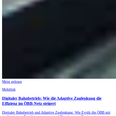
Meist gelesen
Mobilität
Digitaler Bahnbetrieb: Wie die Adaptive Zuglenkung die
Effizienz im ÖBB-Netz steigert
Digitaler Bahnbetrieb und Adaptive Zuglenkung: Wie Evolit die ÖBB mit