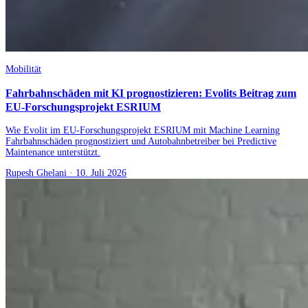
Mobilität
Fahrbahnschäden mit KI prognostizieren: Evolits Beitrag zum
EU-Forschungsprojekt ESRIUM
Wie Evolit im EU-Forschungsprojekt ESRIUM mit Machine Learning
Fahrbahnschäden prognostiziert und Autobahnbetreiber bei Predictive
Maintenance unterstützt.
Rupesh Ghelani
·
10. Juli 2026