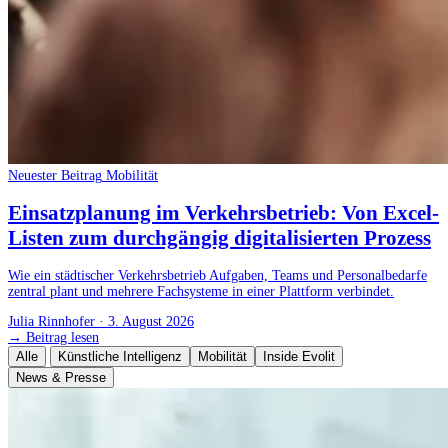
Neuester Beitrag
Mobilität
Einsatzplanung im Verkehrsbetrieb: Von Excel-
Listen zum durchgängig digitalisierten Prozess
Wie ein städtischer Verkehrsbetrieb Aufgaben, Teams und Personalbedarfe
zentral plant und mehrere Fachsysteme in einer Plattform verbindet.
Julia Rinnhofer
·
3. August 2026
→
Beitrag lesen
Alle
Künstliche Intelligenz
Mobilität
Inside Evolit
News & Presse