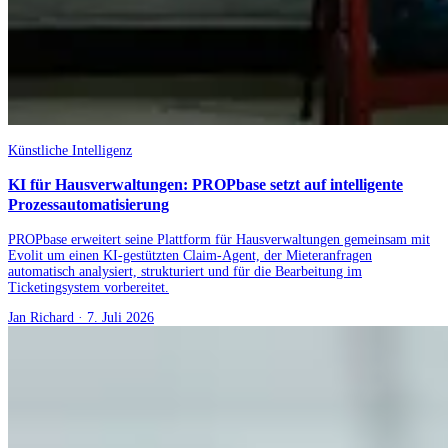
Künstliche Intelligenz
KI für Hausverwaltungen: PROPbase setzt auf intelligente
Prozessautomatisierung
PROPbase erweitert seine Plattform für Hausverwaltungen gemeinsam mit
Evolit um einen KI-gestützten Claim-Agent, der Mieteranfragen
automatisch analysiert, strukturiert und für die Bearbeitung im
Ticketingsystem vorbereitet.
Jan Richard
·
7. Juli 2026