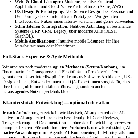
Web- & Cloud-Lösungen:
Moderne, reaktive Frontend-
Applikationen und Cloud-Native Architekturen (Azure, AWS).
UX Design & Prototyping:
Von Service Design über Personas und
User Journeys bis zu interaktiven Prototypen. Wir gestalten
Interfaces, die Nutzer:innen intuitiv verstehen und gerne verwenden.
Schnittstellen & Integration:
Nahtlose Anbindung an bestehende
Systeme (ERP, CRM, Legacy) über moderne APIs (REST,
GraphQL).
Mobile Applikationen:
Intuitive mobile Lösungen für Ihre
Mitarbeiter:innen oder Kund:innen.
Full-Stack Expertise & Agile Methodik
Wir arbeiten nach modernen
agilen Methoden (Scrum/Kanban)
, um
Ihnen maximale Transparenz und Flexibilität im Projektverlauf zu
garantieren. Unser interdisziplinäres Team aus Software-Architekten, UX-
Designer:innen, Entwickler:innen und QA-Expert:innen sorgt dafür, dass
Ihre Lösung nicht nur funktional überzeugt, sondern auch ein
herausragendes Nutzungserlebnis bietet.
KI-unterstützte Entwicklung — optional oder all-in
Je nach Anforderung entwickeln wir klassisch, AI-augmented oder AI-
native. In AI-augmented Projekten beschleunigt KI Code-Reviews,
Testgenerierung und Dokumentation — ohne den Entwicklungsprozess zu
komplexifizieren. Für ambitioniertere Vorhaben bauen wir vollständig
AI-
native Anwendungen
mit Agentic-AI-Komponenten, LLM-Integration und
autonomen Prozessschichten. Sie entscheiden den Grad — wir liefern das