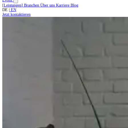
Evolit
[
Leistungen
]
Branchen
Über uns
Karriere
Blog
DE
|
EN
Jetzt kontaktieren