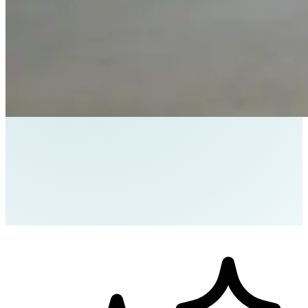
Home
/
Leistungen
/
AI Engineering & Intelligente Automation