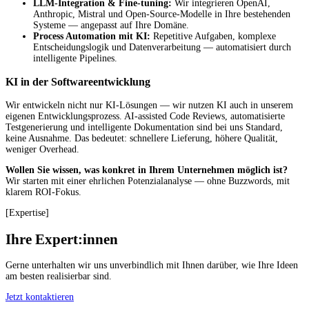
LLM-Integration & Fine-tuning:
Wir integrieren OpenAI,
Anthropic, Mistral und Open-Source-Modelle in Ihre bestehenden
Systeme — angepasst auf Ihre Domäne.
Process Automation mit KI:
Repetitive Aufgaben, komplexe
Entscheidungslogik und Datenverarbeitung — automatisiert durch
intelligente Pipelines.
KI in der Softwareentwicklung
Wir entwickeln nicht nur KI-Lösungen — wir nutzen KI auch in unserem
eigenen Entwicklungsprozess. AI-assisted Code Reviews, automatisierte
Testgenerierung und intelligente Dokumentation sind bei uns Standard,
keine Ausnahme. Das bedeutet: schnellere Lieferung, höhere Qualität,
weniger Overhead.
Wollen Sie wissen, was konkret in Ihrem Unternehmen möglich ist?
Wir starten mit einer ehrlichen Potenzialanalyse — ohne Buzzwords, mit
klarem ROI-Fokus.
[
Expertise
]
Ihre Expert:innen
Gerne unterhalten wir uns unverbindlich mit Ihnen darüber, wie Ihre Ideen
am besten realisierbar sind.
Jetzt kontaktieren