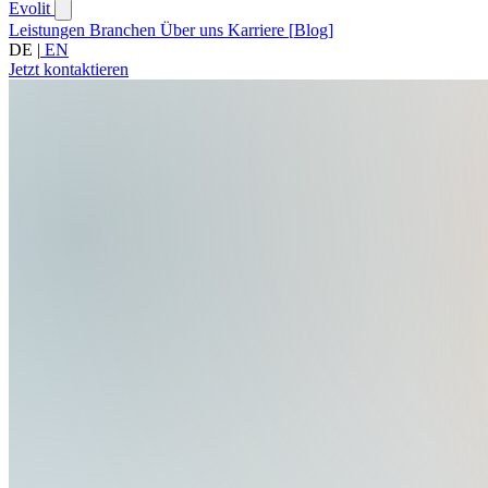
Evolit
Leistungen
Branchen
Über uns
Karriere
[
Blog
]
DE
|
EN
Jetzt kontaktieren